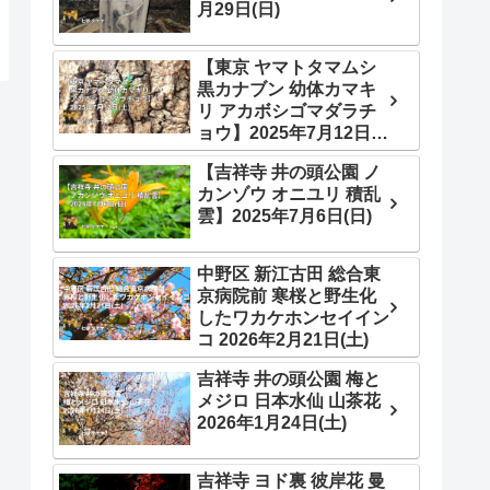
月29日(日)
【東京 ヤマトタマムシ
黒カナブン 幼体カマキ
リ アカボシゴマダラチ
ョウ】2025年7月12日
(土)
【吉祥寺 井の頭公園 ノ
カンゾウ オニユリ 積乱
雲】2025年7月6日(日)
中野区 新江古田 総合東
京病院前 寒桜と野生化
したワカケホンセイイン
コ 2026年2月21日(土)
吉祥寺 井の頭公園 梅と
メジロ 日本水仙 山茶花
2026年1月24日(土)
吉祥寺 ヨド裏 彼岸花 曼