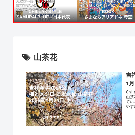
CHILLAX STYLE
BOOK
SAMURAI BLUE（日本代表）
「さよならアリアドネ 時空
FIFAワールドカップ2026 VS
信所から来た女」読書感想 
ブラジル戦 スタメン&試合結
未来から来たんだろう時間
果予想⚽
越えたの凄いねこうして僕
会いに来てくれて嬉しい～
山茶花
吉祥
井の頭公園
1月
Chi
山茶
てい
やす