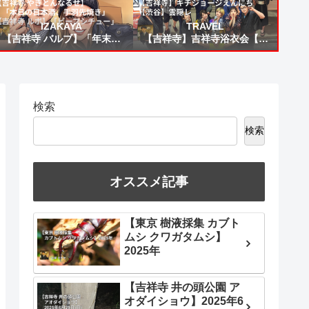
IZAKAYA
TRAVEL
【吉祥寺 バルブ】「年末乾
【吉祥寺】吉祥寺浴衣会【吉
杯」【吉祥寺 やきとんなる
祥寺】キチジョージえんにち
せ】「本日の日本酒、手羽先
【渋谷】雲隠レ
焼き」【吉祥寺 ルポ】「ビー
フシチュー」
検索
検索
オススメ記事
【東京 樹液採集 カブト
ムシ クワガタムシ】
2025年
【吉祥寺 井の頭公園 ア
オダイショウ】2025年6