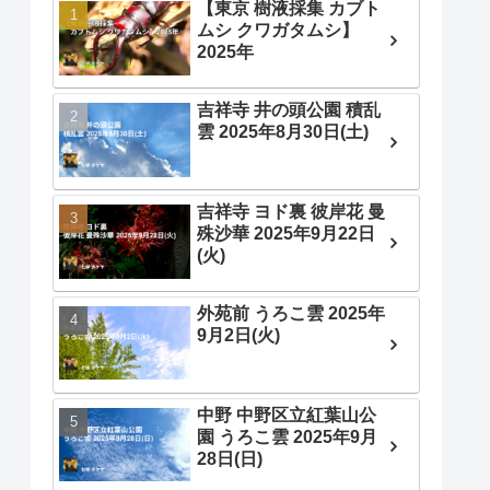
【東京 樹液採集 カブト
ムシ クワガタムシ】
2025年
吉祥寺 井の頭公園 積乱
雲 2025年8月30日(土)
吉祥寺 ヨド裏 彼岸花 曼
殊沙華 2025年9月22日
(火)
外苑前 うろこ雲 2025年
9月2日(火)
中野 中野区立紅葉山公
園 うろこ雲 2025年9月
28日(日)