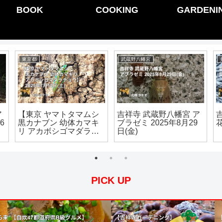
BOOK
COOKING
GARDENI
東京都
武蔵野八幡宮
ア
【東京 ヤマトタマムシ
吉祥寺 武蔵野八幡宮 ア
6
黒カナブン 幼体カマキ
ブラゼミ 2025年8月29
花
リ アカボシゴマダラチ
日(金)
ョウ】2025年7月12日
(土)
PICK UP