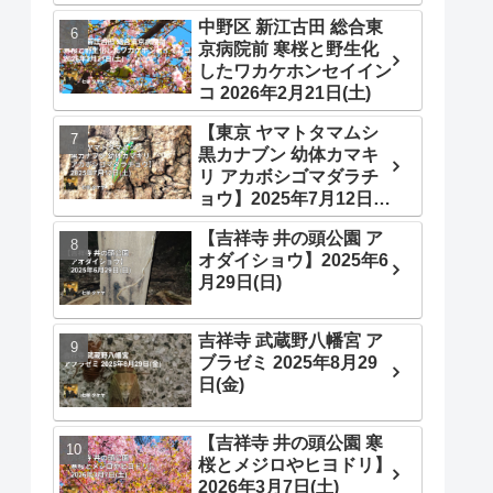
中野区 新江古田 総合東
京病院前 寒桜と野生化
したワカケホンセイイン
コ 2026年2月21日(土)
【東京 ヤマトタマムシ
黒カナブン 幼体カマキ
リ アカボシゴマダラチ
ョウ】2025年7月12日
(土)
【吉祥寺 井の頭公園 ア
オダイショウ】2025年6
月29日(日)
吉祥寺 武蔵野八幡宮 ア
ブラゼミ 2025年8月29
日(金)
【吉祥寺 井の頭公園 寒
桜とメジロやヒヨドリ】
2026年3月7日(土)