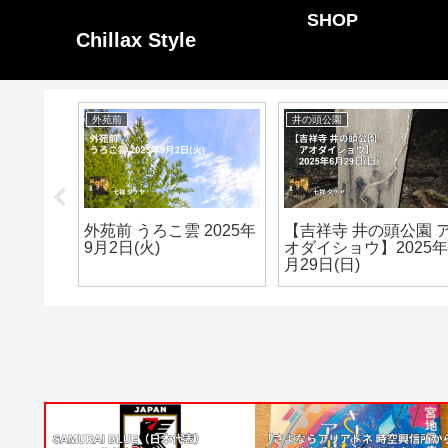
SHOP
Chillax Style
外苑前
井の頭公園
彼岸花 曼
外苑前 うろこ雲 2025年
【吉祥寺 井の頭公園 
9月22日
9月2日(火)
オダイショウ】2025年
月29日(日)