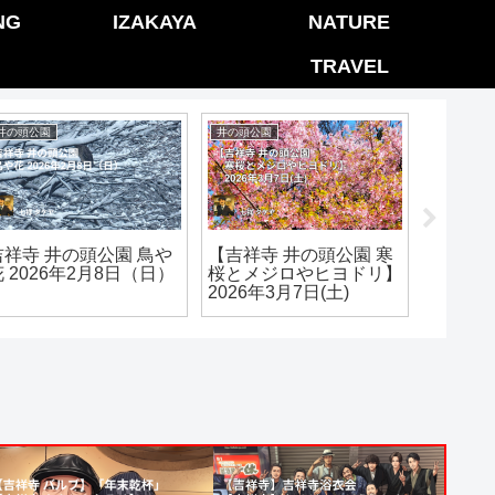
NG
IZAKAYA
NATURE
TRAVEL
井の頭公園
井の頭公園
新江古田総
吉祥寺 井の頭公園 鳥や
【吉祥寺 井の頭公園 寒
中野区 
 2026年2月8日（日）
桜とメジロやヒヨドリ】
京病院前
2026年3月7日(土)
したワ
コ 202