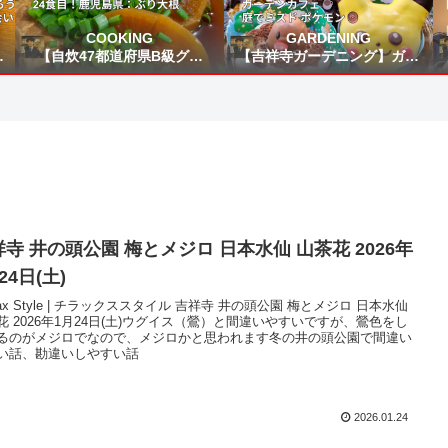
COOKING
GARDENING
興
【自炊47都道府県B級グル
【吉祥寺ガーデニング】ガー
～
メ】24食目！鹿児島県：ぶり
デンカフェ☕庭でミスド ポケ
を
大根
モン🍩
に
寺 井の頭公園 梅とメジロ 日本水仙 山茶花 2026年
24日(土)
llax Style | チラックススタイル 吉祥寺 井の頭公園 梅とメジロ 日本水仙
花 2026年1月24日(土)ウグイス（鶯）と間違いやすいですが、鶯色をし
るのがメジロでなので、メジロかと思われます冬の井の頭公園で間違い
い話、勘違いしやすい話
2026.01.24